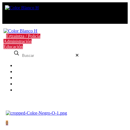
Ertzaintza / Policía
Administración
Educación
✕
Nosotros
FAQ
Contacto
Campus
Blog
0