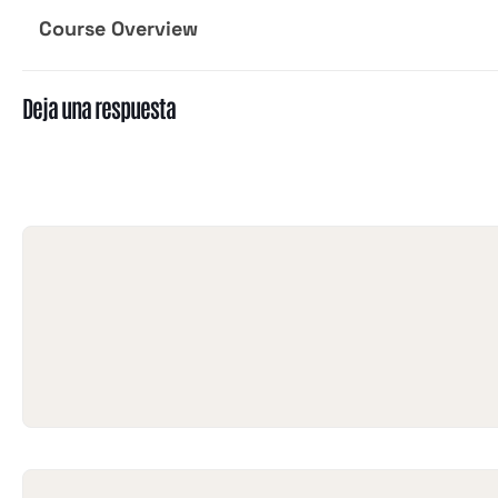
Course Overview
Deja una respuesta
Tu dirección de correo electrónico no será publicada.
Los campos
obligatorios están marcados con
*
Comentario
*
Nombre
*