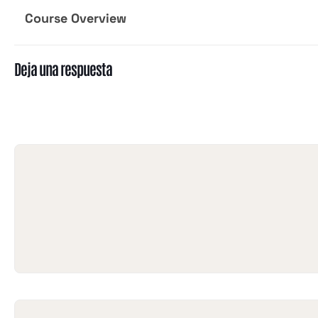
Course Overview
Deja una respuesta
Tu dirección de correo electrónico no será publicada.
Los campos
obligatorios están marcados con
*
Comentario
*
Nombre
*