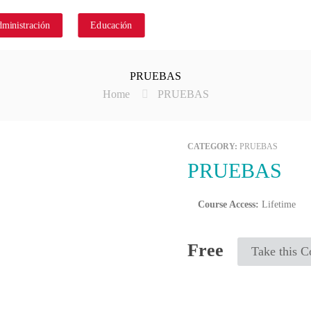
ministración
Educación
Nosotros
FA
PRUEBAS
Home
PRUEBAS
CATEGORY:
PRUEBAS
PRUEBAS
Course Access:
Lifetime
Free
Take this C