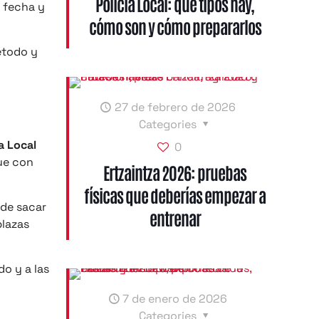
Policía Local: qué tipos hay,
e fecha y
cómo son y cómo prepararlos
método y
27 de febrero de 2026
Categories
ía Local
0
ue con
Ertzaintza 2026: pruebas
físicas que deberías empezar a
 de sacar
entrenar
plazas
do y a las
7 de enero de 2026
Categories