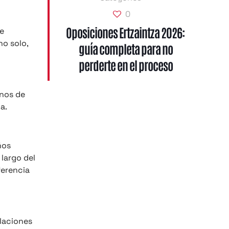
0
Oposiciones Ertzaintza 2026:
de
no solo,
guía completa para no
perderte en el proceso
anos de
a.
ños
 largo del
ferencia
ulaciones