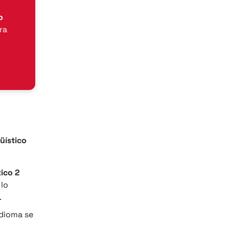
o
ra
güístico
tico 2
 lo
.
idioma se