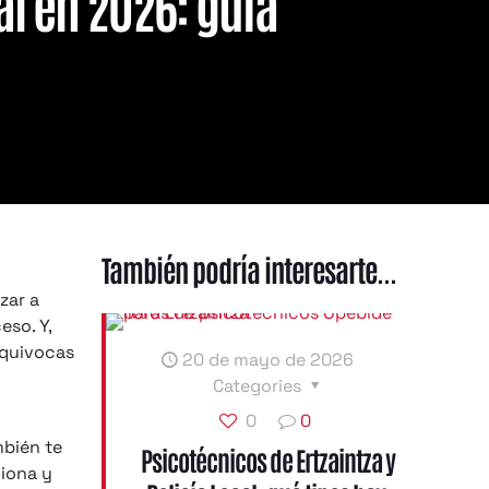
al en 2026: guía
También podría interesarte...
zar a
eso. Y,
equivocas
20 de mayo de 2026
Categories
0
0
mbién te
Psicotécnicos de Ertzaintza y
ciona y