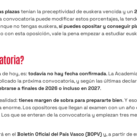
as plazas
tenían la preceptividad de euskera vencida y un
a convocatoria puede modificar estos porcentajes, la tend
aunque no tengas euskera,
sí puedes opositar y conseguir pl
io con esta oposición, vale la pena empezar a estudiar eus
atoria?
a de hoy, es:
todavía no hay fecha confirmada
. La Academi
blicado la próxima convocatoria, y según las últimas decla
ebrarse a finales de 2026 o incluso en 2027
.
realidad:
tienes margen de sobra para prepararte bien
. Y es
a enorme. Los opositores que llegan al examen con un año 
. Los que se enteran de la convocatoria y empiezan tres m
rá en el
Boletín Oficial del País Vasco (BOPV)
y, a partir de e