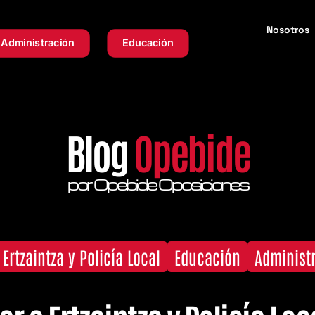
Nosotros
Administración
Educación
Blog
Opebide
por Opebide Oposiciones
Ertzaintza y Policía Local
Educación
Administ