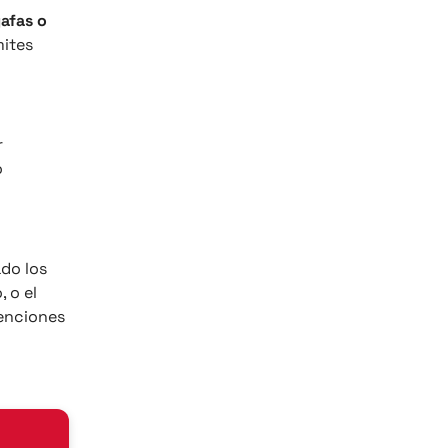
gafas o
mites
r
o
ado los
 o el
xenciones