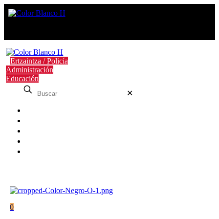
Ertzaintza / Policía
Administración
Educación
✕
Nosotros
FAQ
Contacto
Campus
Blog
0