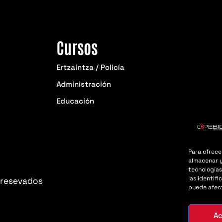
Cursos
Ertzaintza / Policía
Administración
Educación
Para ofrece
almacenar y
tecnologías
las identifi
 resevados
puede afect
A