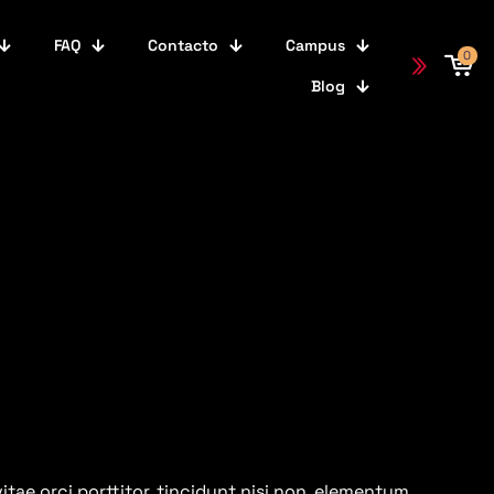
FAQ
Contacto
Campus
0
Blog
vitae orci porttitor, tincidunt nisi non, elementum