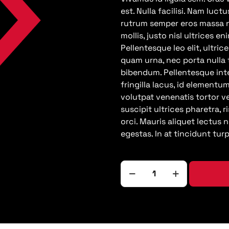
est. Nulla facilisi. Nam luctu
rutrum semper eros massa no
mollis, justo nisl ultrices e
Pellentesque leo elit, ultri
quam urna, nec porta nulla t
bibendum. Pellentesque int
fringilla lacus, id element
volutpat venenatis tortor ve
suscipit ultrices pharetra, r
orci. Mauris aliquet lectus n
egestas. In at tincidunt turpis
Prueba
gratuita
cantidad