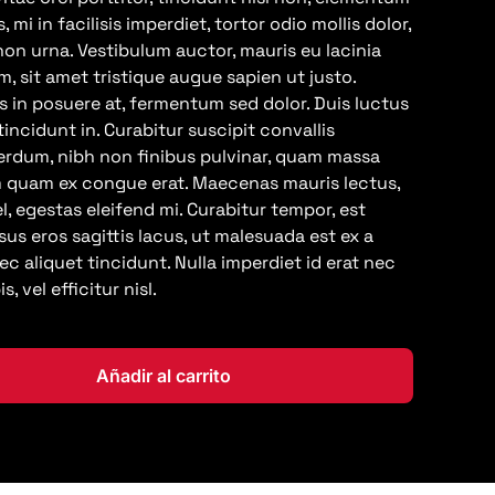
s, mi in facilisis imperdiet, tortor odio mollis dolor,
n urna. Vestibulum auctor, mauris eu lacinia
nim, sit amet tristique augue sapien ut justo.
ces in posuere at, fermentum sed dolor. Duis luctus
incidunt in. Curabitur suscipit convallis
erdum, nibh non finibus pulvinar, quam massa
um quam ex congue erat. Maecenas mauris lectus,
l, egestas eleifend mi. Curabitur tempor, est
isus eros sagittis lacus, ut malesuada est ex a
ec aliquet tincidunt. Nulla imperdiet id erat nec
, vel efficitur nisl.
Añadir al carrito