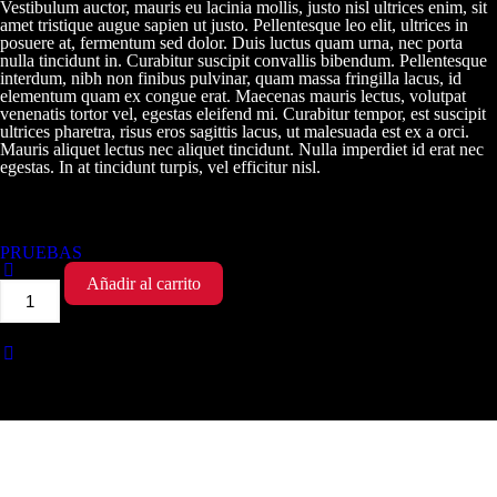
Vestibulum auctor, mauris eu lacinia mollis, justo nisl ultrices enim, sit
amet tristique augue sapien ut justo. Pellentesque leo elit, ultrices in
posuere at, fermentum sed dolor. Duis luctus quam urna, nec porta
nulla tincidunt in. Curabitur suscipit convallis bibendum. Pellentesque
interdum, nibh non finibus pulvinar, quam massa fringilla lacus, id
elementum quam ex congue erat. Maecenas mauris lectus, volutpat
venenatis tortor vel, egestas eleifend mi. Curabitur tempor, est suscipit
ultrices pharetra, risus eros sagittis lacus, ut malesuada est ex a orci.
Mauris aliquet lectus nec aliquet tincidunt. Nulla imperdiet id erat nec
egestas. In at tincidunt turpis, vel efficitur nisl.
Associated Courses
PRUEBAS
Añadir al carrito
Prueba
cantidad